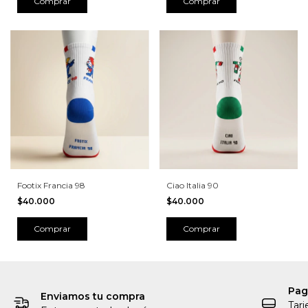
Comprar
Comprar
Footix Francia 98
Ciao Italia 90
$40.000
$40.000
Comprar
Comprar
Pag
Enviamos tu compra
Tarj