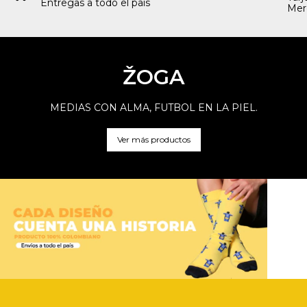
Entregas a todo el país
Mer
ŽOGA
MEDIAS CON ALMA, FUTBOL EN LA PIEL.
Ver más productos