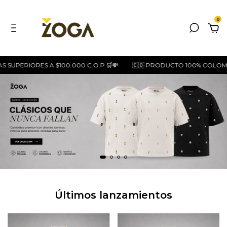
0
UPERIORES A $100.000 C.O.P 🛒💸
🇨🇴 PRODUCTO 100% COLOMBIA
Últimos lanzamientos