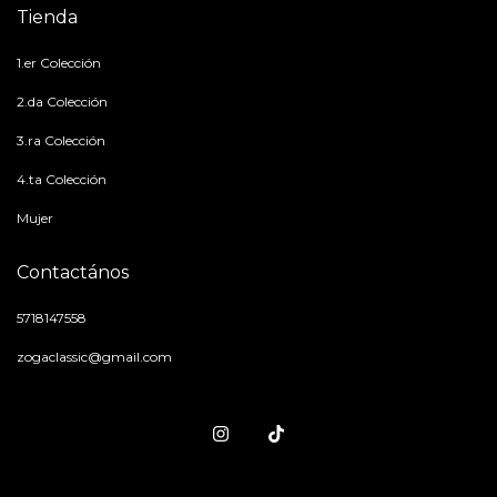
Tienda
1.er Colección
2.da Colección
3.ra Colección
4.ta Colección
Mujer
Contactános
5718147558
zogaclassic@gmail.com